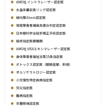
AMO社 イントラレーザー認定医
水晶体嚢拡張リング認定医
緑内障iStent認定医
視覚障害者補装具適合判定認定医
日本眼科学会屈折矯正手術認定医
結核指定医療機関
AMO社 VISXエキシマレーザー認定医
身体障害者福祉法第15条指定医
ボトックス認定医（眼瞼痙攣、斜視）
オルソケラトロジー認定医
小児慢性特定疾病指定医
労災指定医
難病指定医
羊膜移植認定医