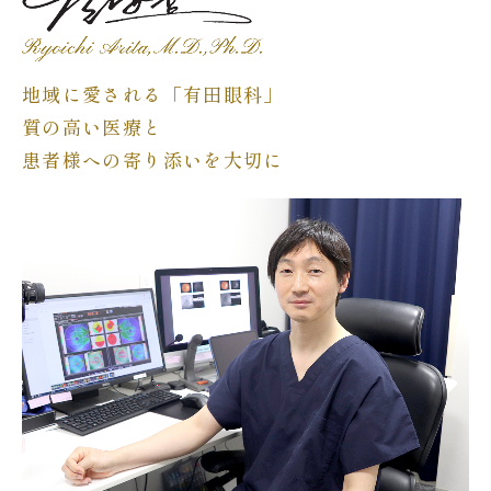
目の病気と治療
地域に愛される「有田眼科」
交通アクセス
質の高い医療と
プライバシーポリシー
患者様への寄り添いを大切に