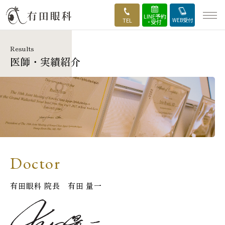
LINE予約
TEL
WEB受付
・受付
Results
HOME
医師・実績紹介
当院の強み
外来・診療案内
手術のご案内
Doctor
医師・実績紹介
有田眼科 院長 有田 量一
手術の流れ
施設・設備